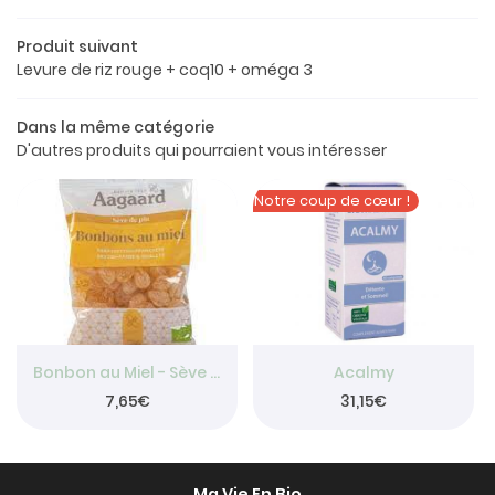
Le concept
Produit suivant
a boutique
Levure de riz rouge + coq10 + oméga 3
os produits
Dans la même catégorie
Restez info
D'autres produits qui pourraient vous intéresser
Avis
INSCRIPTION NEW
Actualités
Notre coup de cœur !

Contact
Rejoignez-nou
Bonbon au Miel - Sève de Pin 150g
Acalmy
7,65€
31,15€
Ma Vie En Bio