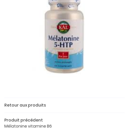
Une questio
Retour aux produits
Produit précédent
02 37 52 26 
Accueil
Mélatonine vitamine B6