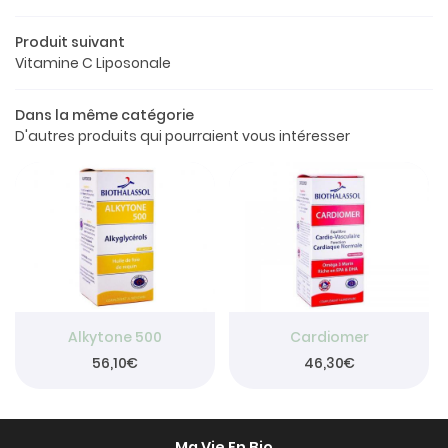
Le concept
Produit suivant
a boutique
Vitamine C Liposonale
os produits
Dans la même catégorie
Restez info
D'autres produits qui pourraient vous intéresser
Avis
INSCRIPTION NEW
Actualités
Contact
Rejoignez-nou
Alkytone 500
Cardiomer
56,10€
46,30€
Ma Vie En Bio