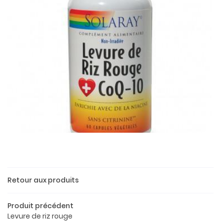
Une questio
Retour aux produits
Produit précédent
02 37 52 26 
Accueil
Levure de riz rouge