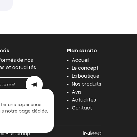
rmés
Plan du site
formés de nos
Accueil
es et actualités
Le concept
La boutique
Nos produits
Avis
Actualités
ffrir une experience
Contact
uis
notre page dédiée
.
es
Sitemap