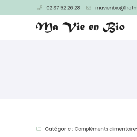
02 37 52 26 28
4 bis rue de la Herse
28400 Nogent Le Rotrou
02 37 52 26 28
Adresse email de réception

Catégorie :
Compléments alimentaire

En cochant cette case, vous consentez à recevoir nos proposi