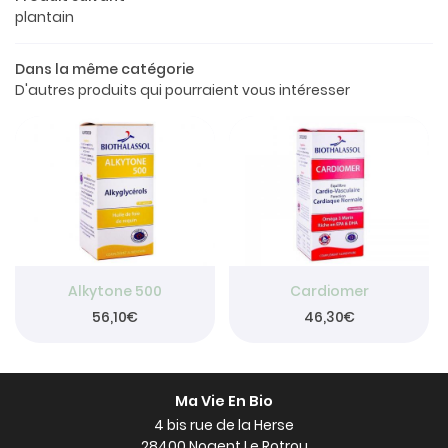
Le concept
plantain
a boutique
Dans la même catégorie
os produits
D'autres produits qui pourraient vous intéresser
Restez info
Avis
INSCRIPTION NEW
Actualités
Contact
Rejoignez-nou
Alkytone 500
Cardiomer
56,10€
46,30€
Ma Vie En Bio
4 bis rue de la Herse
28400 Nogent Le Rotrou