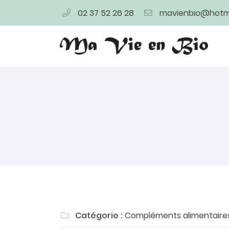
02 37 52 26 28
4 bis rue de la Herse
28400 Nogent Le Rotrou
02 37 52 26 28
Adresse email de réception

Catégorie :
Compléments alimentaire

En cochant cette case, vous consentez à recevoir nos proposi