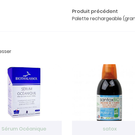
Produit précédent
Palette rechargeable (gra
esser
Sérum Océanique
satox