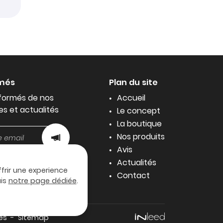
rmés
Plan du site
formés de nos
Accueil
es et actualités
Le concept
La boutique
Nos produits
Avis
Actualités
ffrir une experience
Contact
uis
notre page dédiée
.
es
Sitemap