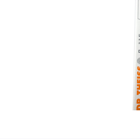
ez vous
ription
.