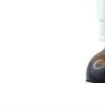
ez vous
ription
.