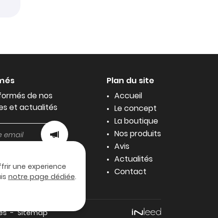
rmés
Plan du site
formés de nos
Accueil
es et actualités
Le concept
La boutique
Nos produits
Avis
Actualités
ffrir une experience
Contact
uis
notre page dédiée
.
es
Sitemap