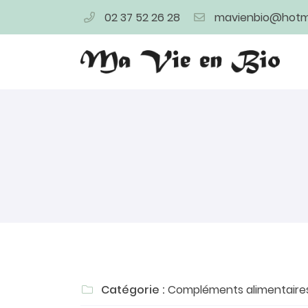
02 37 52 26 28
4 bis rue de la Herse
28400 Nogent Le Rotrou
02 37 52 26 28
Adresse email de réception

Catégorie :
Compléments alimentaire

En cochant cette case, vous consentez à recevoir nos proposi