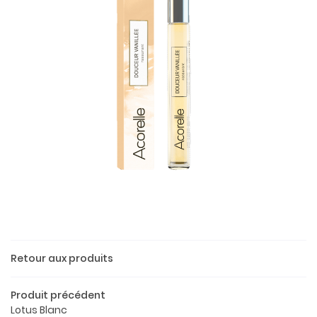
Une questio
Retour aux produits
Produit précédent
02 37 52 26 
Accueil
Lotus Blanc