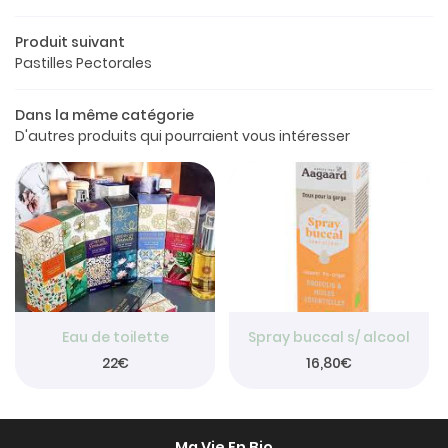
Le concept
Produit suivant
a boutique
Pastilles Pectorales
os produits
Dans la même catégorie
Restez info
D'autres produits qui pourraient vous intéresser
Avis
INSCRIPTION NEW
Actualités
Contact
Rejoignez-nou
Eau de toilette
Spray buccal s/ alcool
22€
16,80€
Ma Vie En Bio