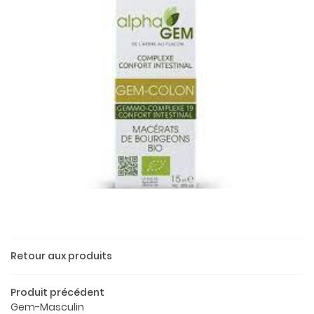
Une questio
Retour aux produits
Produit précédent
02 37 52 26 
Accueil
Gem-Masculin