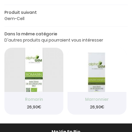
Le concept
Produit suivant
a boutique
Gem-Cell
os produits
Dans la même catégorie
Restez info
D'autres produits qui pourraient vous intéresser
Avis
INSCRIPTION NEW
Actualités


Contact
Rejoignez-nou
Romarin
Marronnier
26,90€
26,90€
Ma Vie En Bio