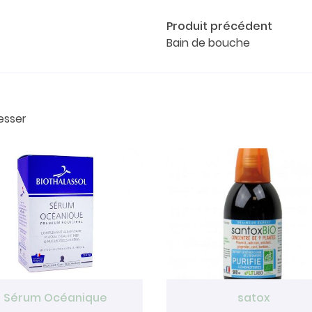
Produit précédent
Bain de bouche
esser
Sérum Océanique
satox