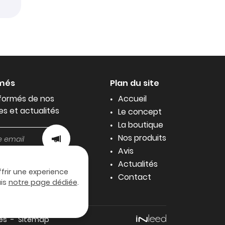
rmés
Plan du site
formés de nos
Accueil
es et actualités
Le concept
La boutique
Nos produits
Avis
Actualités
ffrir une experience
Contact
uis
notre page dédiée
.
es
Sitemap