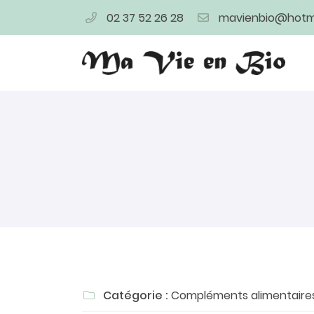
02 37 52 26 28
4 bis rue de la Herse
28400 Nogent Le Rotrou
02 37 52 26 28
Adresse email de réception

Catégorie :
Compléments alimentaire

En cochant cette case, vous consentez à recevoir nos proposi