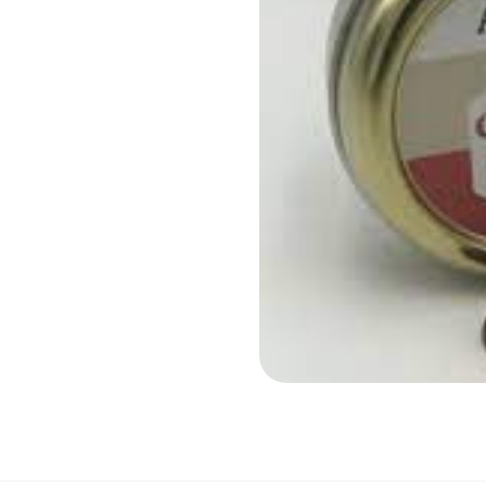
ez vous
ription
.