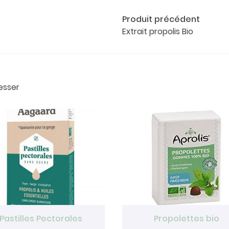
Produit précédent
Extrait propolis Bio
esser
Pastilles Pectorales
Propolettes bio