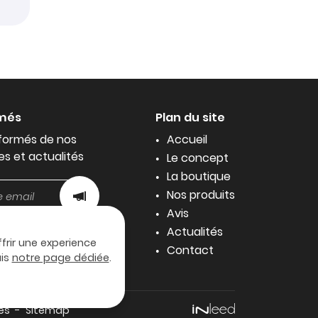
rmés
Plan du site
formés de nos
Accueil
es et actualités
Le concept
La boutique
Nos produits
Avis
Actualités
ffrir une experience
Contact
uis
notre page dédiée
.
es
Sitemap