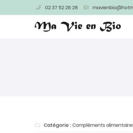
02 37 52 26 28
4 bis rue de la Herse
28400 Nogent Le Rotrou
02 37 52 26 28
Adresse email de réception

Catégorie :
Compléments alimentaire

En cochant cette case, vous consentez à recevoir nos proposi