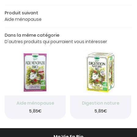
Le concept
Produit suivant
a boutique
Aide ménopause
os produits
Dans la même catégorie
Restez info
D'autres produits qui pourraient vous intéresser
Avis
INSCRIPTION NEW
Actualités
Contact
Rejoignez-nou
Aide ménopause
Digestion nature
5,85€
5,85€
Ma Vie En Bio