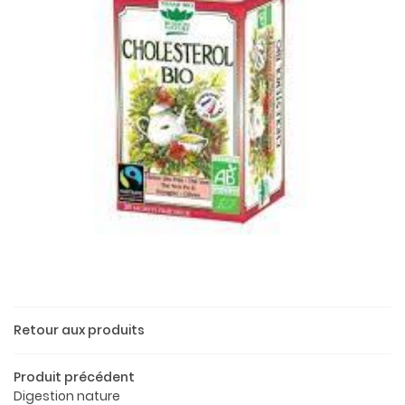
Une questio
Retour aux produits
Produit précédent
02 37 52 26 
Accueil
Digestion nature