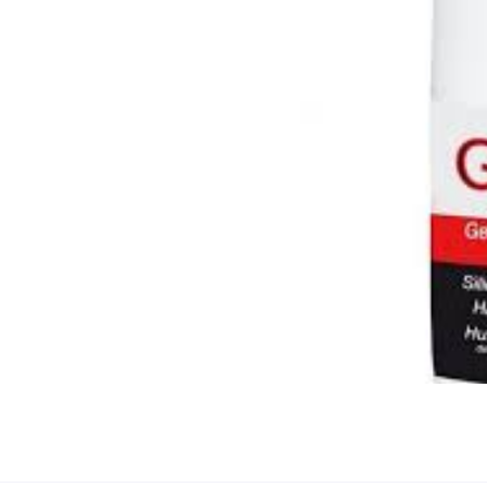
ez vous
ription
.