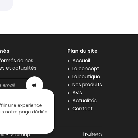
rmés
Plan du site
formés de nos
Accueil
es et actualités
Le concept
La boutique
Nos produits
Avis
Actualités
ffrir une experience
Contact
uis
notre page dédiée
.
es
Sitemap