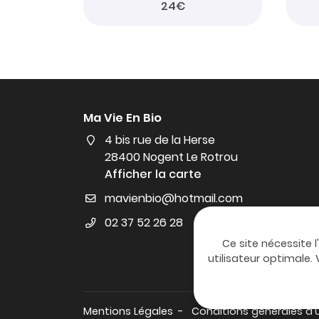
24€
Ma Vie En Bio
4 bis rue de la Herse
28400 Nogent Le Rotrou
Afficher la carte
02 37 52 26 28
Ce site nécessite l
utilisateur optimale
Mentions Légales
Conditions générales d'u