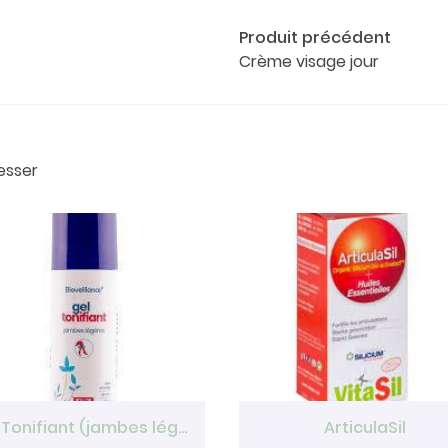
Produit précédent
Crème visage jour
esser
Gel Tonifiant (jambes légères)
ArticulaSil