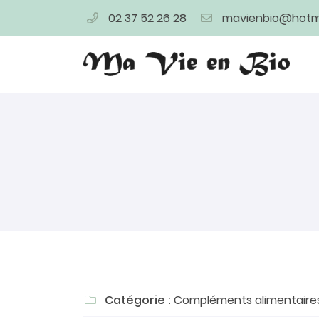
02 37 52 26 28
4 bis rue de la Herse
28400 Nogent Le Rotrou
02 37 52 26 28
Adresse email de réception

Catégorie :
Compléments alimentaire

En cochant cette case, vous consentez à recevoir nos proposi