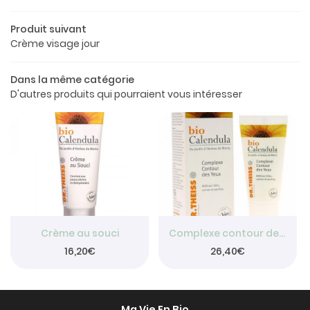
Le concept
Produit suivant
a boutique
Crème visage jour
os produits
Dans la même catégorie
Restez info
D'autres produits qui pourraient vous intéresser
Avis
INSCRIPTION NEW
Actualités
Contact
Rejoignez-nou
Crème au souci
Complexe contour des yeux
16,20€
26,40€
Ma Vie En Bio