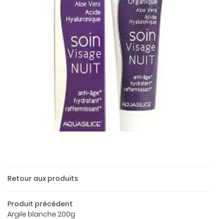
Une questio
Retour aux produits
Produit précédent
02 37 52 26 
Accueil
Argile blanche 200g