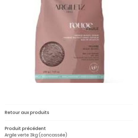
Une questio
Retour aux produits
Produit précédent
02 37 52 26 
Accueil
Argile verte 3kg (concassée)