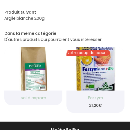
Le concept
Produit suivant
a boutique
Argile blanche 200g
os produits
Dans la même catégorie
Restez info
D'autres produits qui pourraient vous intéresser
Avis
INSCRIPTION NEW
Actualités
Notre coup de cœur !

Contact
Rejoignez-nou
sel d'espom
Ferzym
21,20€
Ma Vie En Bio