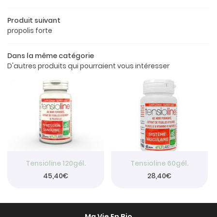
Le concept
Produit suivant
a boutique
propolis forte
os produits
Dans la même catégorie
Restez info
D'autres produits qui pourraient vous intéresser
Avis
INSCRIPTION NEW
Actualités

Contact
Rejoignez-nou
Tensioline 120gél.
Tensioline 60gél.
45,40€
28,40€
Ma Vie En Bio