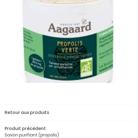
Une questio
Retour aux produits
Produit précédent
02 37 52 26 
Accueil
Savon purifiant (propolis)