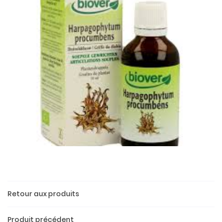
Une questio
Retour aux produits
02 37 52 26 
Accueil
Produit précédent