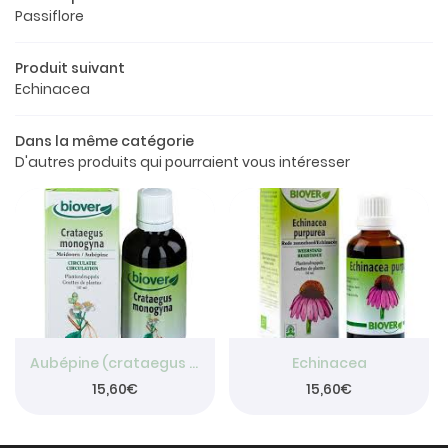
Passiflore
Le concept
Produit suivant
a boutique
Echinacea
os produits
Dans la même catégorie
Restez info
Avis
D'autres produits qui pourraient vous intéresser
INSCRIPTION NEW
Actualités
Contact
Rejoignez-nou
Aubépine (crataegus monogyna)
Echinacea
15,60€
15,60€