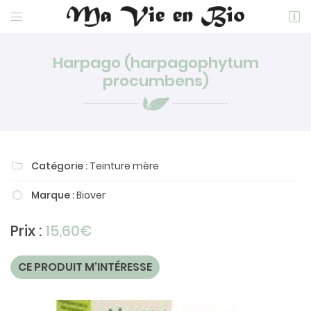


4 bis rue de la Herse
28400 Nogent Le Rotrou
Harpago (harpagophytum
02 37 52 26 28
procumbens)
Catégorie :
Teinture mère

Marque :
Biover

Adresse email de réception

Prix :
15,60€
En cochant cette case, vous consentez à recevoir nos propositions
commerciales à l'adresse email indiqué ci-dessus. Vous pouvez vous
désinscrire à tout moment en utilisant
le formulaire de désinscription
.
CE PRODUIT M'INTÉRESSE
INSCRIPTION