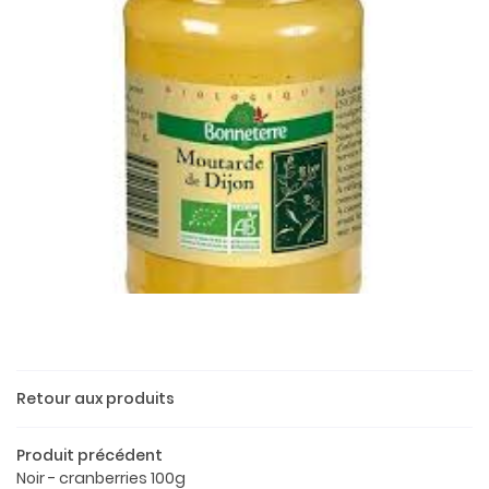
Une questio
Retour aux produits
Produit précédent
02 37 52 26 
Accueil
Noir - cranberries 100g