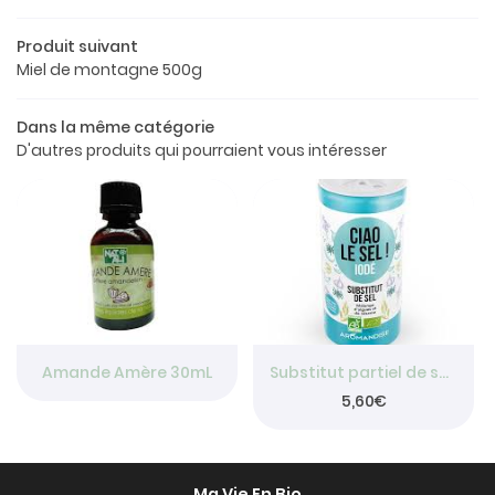
Le concept
Produit suivant
a boutique
Miel de montagne 500g
os produits
Dans la même catégorie
Restez info
D'autres produits qui pourraient vous intéresser
Avis
INSCRIPTION NEW
Actualités
Contact
Rejoignez-nou
Amande Amère 30mL
Substitut partiel de sel 70g
5,60€
Ma Vie En Bio