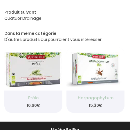
Le concept
Produit suivant
a boutique
Quatuor Drainage
os produits
Dans la même catégorie
Restez info
D'autres produits qui pourraient vous intéresser
Avis
INSCRIPTION NEW
Actualités
Contact
Rejoignez-nou
Prêle
Harpagophytum
16,60€
15,30€
Ma Vie En Bio