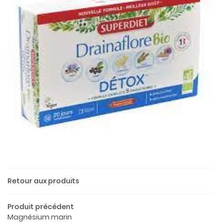
Une questio
Retour aux produits
Produit précédent
02 37 52 26 
Accueil
Magnésium marin